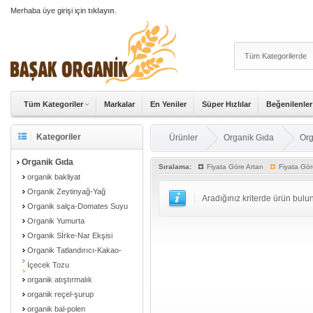
Merhaba üye girişi için
tıklayın
.
Tüm Kategoriler
Markalar
En Yeniler
Süper Hızlılar
Beğenilenler
Kategoriler
Ürünler
Organik Gıda
Org
Organik Gıda
Sıralama:
Fiyata Göre Artan
Fiyata Gör
organik bakliyat
Organik Zeytinyağ-Yağ
Aradığınız kriterde ürün bul
Organik salça-Domates Suyu
Organik Yumurta
Organik Sİrke-Nar Ekşisi
Organik Tatlandırıcı-Kakao-
İçecek Tozu
organik atıştırmalık
organik reçel-şurup
organik bal-polen