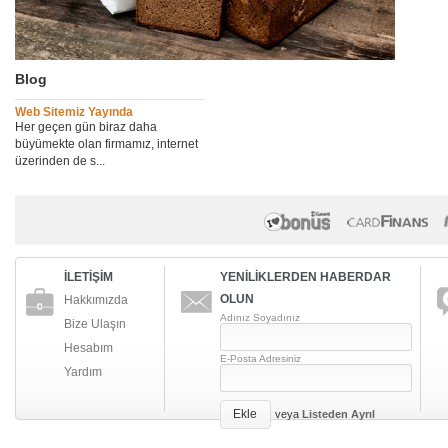
Blog
Web Sitemiz Yayında
Her geçen gün biraz daha
büyümekte olan firmamız, internet
üzerinden de s...
İLETİŞİM
YENİLİKLERDEN HABERDAR
OLUN
Hakkımızda
Adınız Soyadınız
Bize Ulaşın
Hesabım
E-Posta Adresiniz
Yardım
Ekle
veya
Listeden Ayrıl