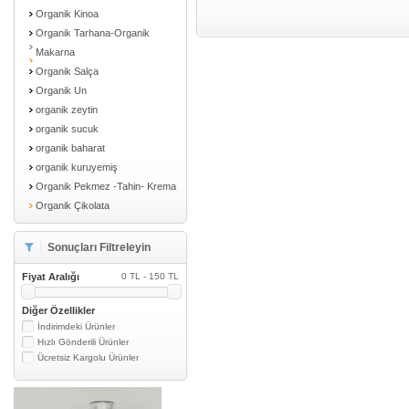
Organik Kinoa
Organik Tarhana-Organik
Makarna
Organik Salça
Organik Un
organik zeytin
organik sucuk
organik baharat
organik kuruyemiş
Organik Pekmez -Tahin- Krema
Organik Çikolata
Sonuçları Filtreleyin
Fiyat Aralığı
0 TL - 150 TL
Diğer Özellikler
İndirimdeki Ürünler
Hızlı Gönderili Ürünler
Ücretsiz Kargolu Ürünler