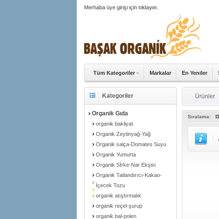
Merhaba üye girişi için
tıklayın
.
Tüm Kategoriler
Markalar
En Yeniler
Kategoriler
Ürünler
Organik Gıda
Sıralama:
organik bakliyat
Organik Zeytinyağ-Yağ
Organik salça-Domates Suyu
Organik Yumurta
Organik Sİrke-Nar Ekşisi
Organik Tatlandırıcı-Kakao-
İçecek Tozu
organik atıştırmalık
organik reçel-şurup
organik bal-polen