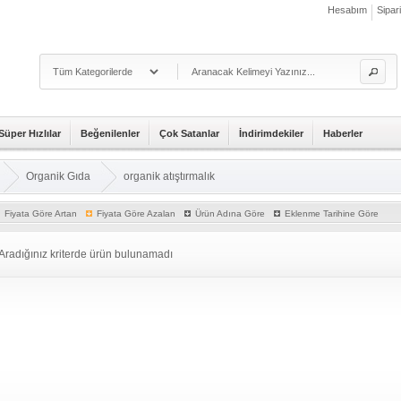
Hesabım
Sipar
Süper Hızlılar
Beğenilenler
Çok Satanlar
İndirimdekiler
Haberler
Organik Gıda
organik atıştırmalık
Fiyata Göre Artan
Fiyata Göre Azalan
Ürün Adına Göre
Eklenme Tarihine Göre
Aradığınız kriterde ürün bulunamadı