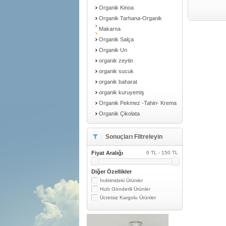
Organik Kinoa
Organik Tarhana-Organik
Makarna
Organik Salça
Organik Un
organik zeytin
organik sucuk
organik baharat
organik kuruyemiş
Organik Pekmez -Tahin- Krema
Organik Çikolata
Sonuçları Filtreleyin
Fiyat Aralığı
0 TL - 150 TL
Diğer Özellikler
İndirimdeki Ürünler
Hızlı Gönderili Ürünler
Ücretsiz Kargolu Ürünler