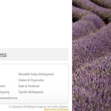
Mesafeli Satış Sözleşmesi
Haber & Duyurular
leri
İade & Teslimat
ışveriş
Üyelik Sözleşmesi
umaralarımız
© Copyright 2026Başak Organik. Her Hakkı Saklıdır.
Store Plus E-Ticaret