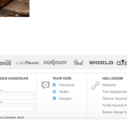
RDEN HABERDAR
TAKİP EDİN
HIZLI ERİŞİM
Facebook
Markalar
ız
Twitter
Tüm Kategoriler
Google+
Ödeme Seçenek
niz
%100 Güvenli Al
Banka Hesap N
ya
Listeden Ayrıl