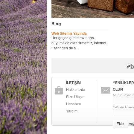
Blog
Web Sitemiz Yayında
Her geçen gün biraz daha
büyümekte olan firmamız, internet
üzerinden de s...
İLETİŞİM
YENİLİKLE
OLUN
Hakkımızda
Adınız Soyadın
Bize Ulaşın
Hesabım
E-Posta Adresi
Yardım
Ekle
ve