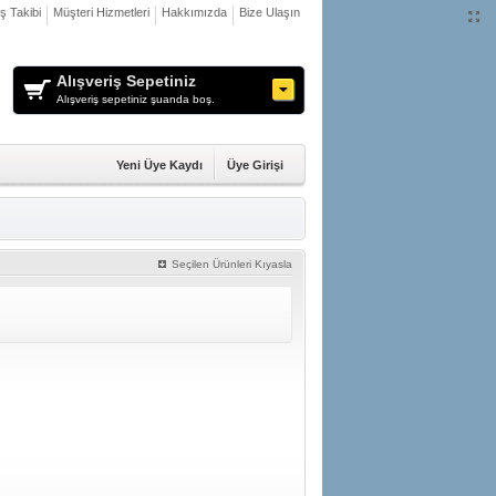
iş Takibi
Müşteri Hizmetleri
Hakkımızda
Bize Ulaşın
Alışveriş Sepetiniz
Alışveriş sepetiniz şuanda boş.
Yeni Üye Kaydı
Üye Girişi
Seçilen Ürünleri Kıyasla