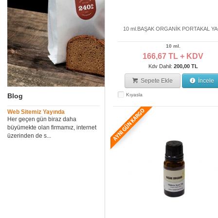
10 ml.BAŞAK ORGANİK PORTAKAL YA
10 ml.
166,67 TL + KDV
Kdv Dahil:
200,00 TL
Sepete Ekle
İncele
Blog
Kıyasla
Web Sitemiz Yayında
Her geçen gün biraz daha
büyümekte olan firmamız, internet
üzerinden de s...