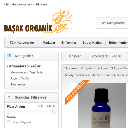
Merhaba üye girişi için
tıklayın
.
Tüm Kategoriler
Markalar
En Yeniler
Süper Hızlılar
Beğenilenler
Kategoriler
Ürünler
Aromaterapi Yağları
Aromaterapi Yağları
Sıralama:
Fiyata Göre Artan
Fiyata Gör
Aromaterapi Yağı Setleri
Aradığınız kriterlerde toplam
38
ürün bulunmuştu
Uçucu Yağlar
Baz Yağlar
Sonuçları Filtreleyin
Fiyat Aralığı
0 TL - 150 TL
Marka
Başak Organik