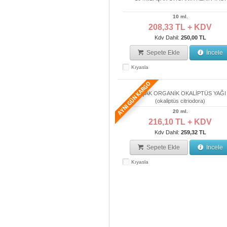
10 ml.
208,33 TL + KDV
Kdv Dahil:
250,00 TL
Sepete Ekle
İncele
Kıyasla
BAŞAK ORGANİK OKALİPTÜS YAĞI
(okaliptüs citriodora)
20 ml.
216,10 TL + KDV
Kdv Dahil:
259,32 TL
Sepete Ekle
İncele
Kıyasla