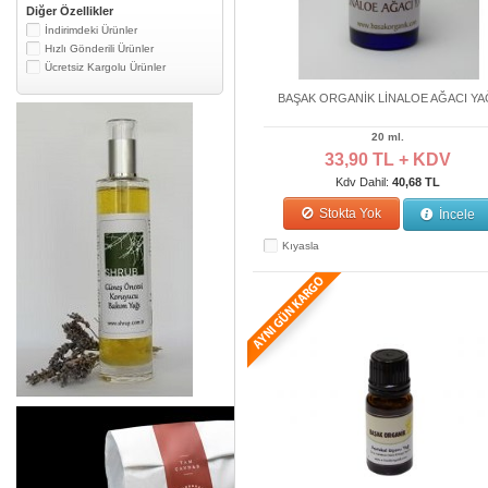
Diğer Özellikler
İndirimdeki Ürünler
Hızlı Gönderili Ürünler
Ücretsiz Kargolu Ürünler
BAŞAK ORGANİK LİNALOE AĞACI YA
20 ml.
33,90 TL + KDV
Kdv Dahil:
40,68 TL
Stokta Yok
İncele
Kıyasla