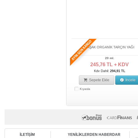
BAŞAK ORGANİK TARÇIN YAĞI
20 ml.
245,76 TL + KDV
Kdv Dahil:
294,91 TL
Sepete Ekle
İncele
Kıyasla
İLETİŞİM
YENİLİKLERDEN HABERDAR