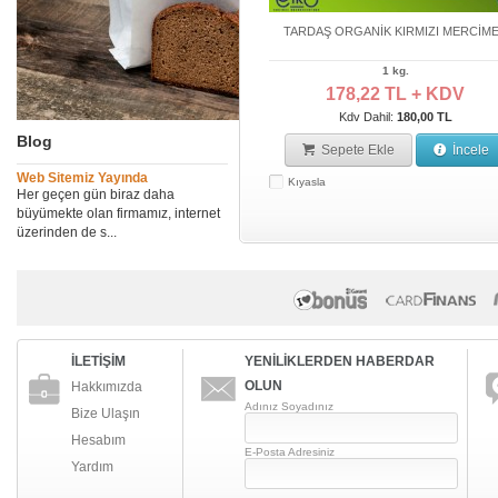
TARDAŞ ORGANİK KIRMIZI MERCİM
1 kg.
178,22 TL + KDV
Kdv Dahil:
180,00 TL
Blog
Sepete Ekle
İncele
Web Sitemiz Yayında
Kıyasla
Her geçen gün biraz daha
büyümekte olan firmamız, internet
üzerinden de s...
İLETİŞİM
YENİLİKLERDEN HABERDAR
OLUN
Hakkımızda
Adınız Soyadınız
Bize Ulaşın
Hesabım
E-Posta Adresiniz
Yardım