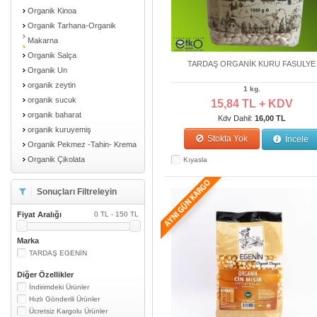
Organik Kinoa
Organik Tarhana-Organik
Makarna
Organik Salça
TARDAŞ ORGANİK KURU FASULYE
Organik Un
organik zeytin
1 kg.
organik sucuk
15,84 TL + KDV
organik baharat
Kdv Dahil:
16,00 TL
organik kuruyemiş
Stokta Yok
İncele
Organik Pekmez -Tahin- Krema
Organik Çikolata
Kıyasla
Sonuçları Filtreleyin
Fiyat Aralığı
0 TL - 150 TL
Marka
TARDAŞ EGENİN
Diğer Özellikler
İndirimdeki Ürünler
Hızlı Gönderili Ürünler
Ücretsiz Kargolu Ürünler