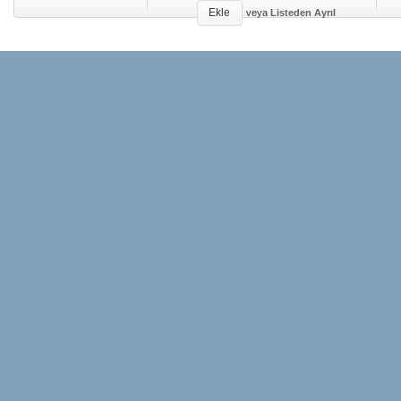
Ekle
veya
Listeden Ayrıl