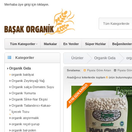
Merhaba üye girişi için
tıklayın
.
Tüm Kategoriler
Markalar
En Yeniler
Süper Hızlılar
Beğenilenler
Kategoriler
Ürünler
Organik Gıda
org
Organik Gıda
Sıralama:
Fiyata Göre Artan
Fiyata Gör
organik bakliyat
Aradığınız kriterlerde toplam
8
ürün bulunmuştur
Organik Zeytinyağ-Yağ
Organik salça-Domates Suyu
Organik Yumurta
Organik Sİrke-Nar Ekşisi
Organik Tatlandırıcı-Kakao-
İçecek Tozu
organik atıştırmalık
organik reçel-şurup
organik bal-polen